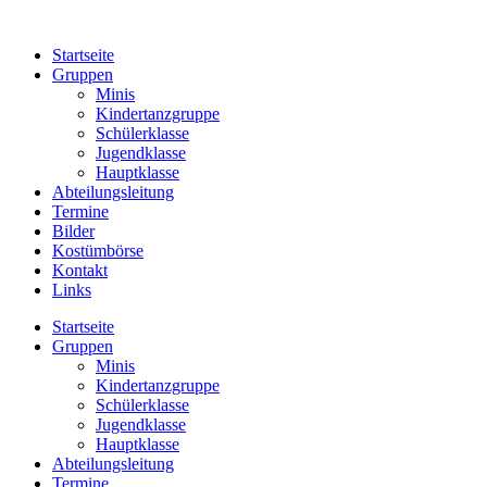
Zum
Inhalt
Startseite
springen
Gruppen
Minis
Kindertanzgruppe
Schülerklasse
Jugendklasse
Hauptklasse
Abteilungsleitung
Termine
Bilder
Kostümbörse
Kontakt
Links
Startseite
Gruppen
Minis
Kindertanzgruppe
Schülerklasse
Jugendklasse
Hauptklasse
Abteilungsleitung
Termine