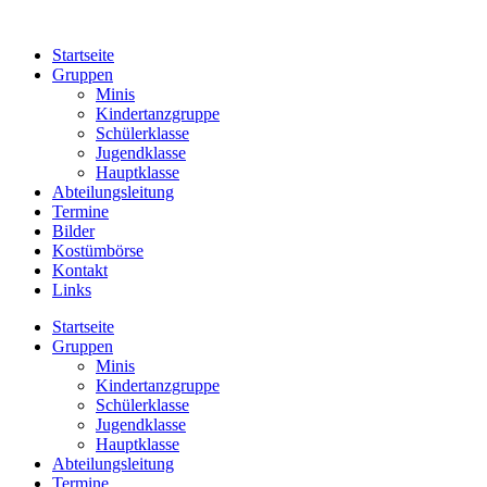
Zum
Inhalt
Startseite
springen
Gruppen
Minis
Kindertanzgruppe
Schülerklasse
Jugendklasse
Hauptklasse
Abteilungsleitung
Termine
Bilder
Kostümbörse
Kontakt
Links
Startseite
Gruppen
Minis
Kindertanzgruppe
Schülerklasse
Jugendklasse
Hauptklasse
Abteilungsleitung
Termine